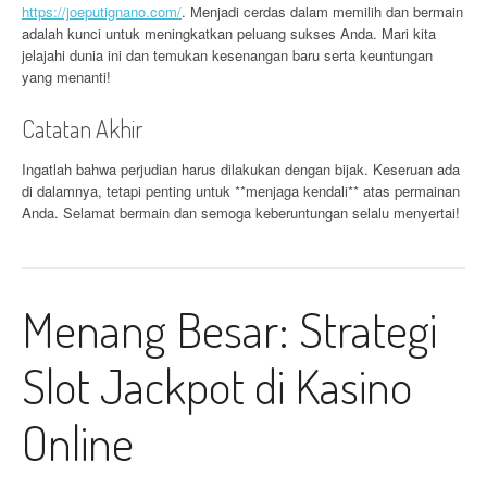
https://joeputignano.com/
. Menjadi cerdas dalam memilih dan bermain
adalah kunci untuk meningkatkan peluang sukses Anda. Mari kita
jelajahi dunia ini dan temukan kesenangan baru serta keuntungan
yang menanti!
Catatan Akhir
Ingatlah bahwa perjudian harus dilakukan dengan bijak. Keseruan ada
di dalamnya, tetapi penting untuk **menjaga kendali** atas permainan
Anda. Selamat bermain dan semoga keberuntungan selalu menyertai!
Menang Besar: Strategi
Slot Jackpot di Kasino
Online