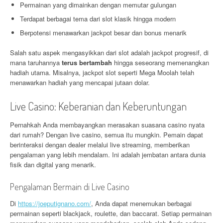
Permainan yang dimainkan dengan memutar gulungan
Terdapat berbagai tema dari slot klasik hingga modern
Berpotensi menawarkan jackpot besar dan bonus menarik
Salah satu aspek mengasyikkan dari slot adalah jackpot progresif, di
mana taruhannya
terus bertambah
hingga seseorang memenangkan
hadiah utama. Misalnya, jackpot slot seperti Mega Moolah telah
menawarkan hadiah yang mencapai jutaan dolar.
Live Casino: Keberanian dan Keberuntungan
Pernahkah Anda membayangkan merasakan suasana casino nyata
dari rumah? Dengan live casino, semua itu mungkin. Pemain dapat
berinteraksi dengan dealer melalui live streaming, memberikan
pengalaman yang lebih mendalam. Ini adalah jembatan antara dunia
fisik dan digital yang menarik.
Pengalaman Bermain di Live Casino
Di
https://joeputignano.com/
, Anda dapat menemukan berbagai
permainan seperti blackjack, roulette, dan baccarat. Setiap permainan