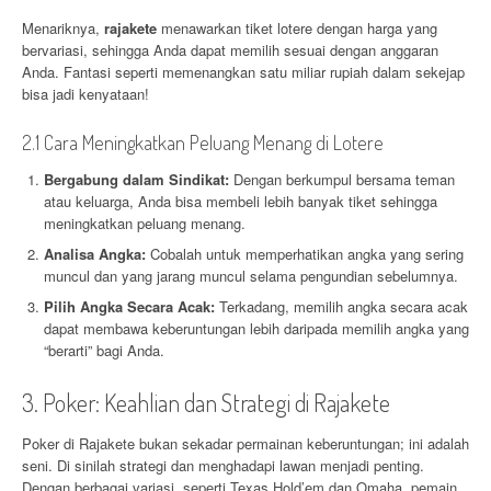
Menariknya,
rajakete
menawarkan tiket lotere dengan harga yang
bervariasi, sehingga Anda dapat memilih sesuai dengan anggaran
Anda. Fantasi seperti memenangkan satu miliar rupiah dalam sekejap
bisa jadi kenyataan!
2.1 Cara Meningkatkan Peluang Menang di Lotere
Bergabung dalam Sindikat:
Dengan berkumpul bersama teman
atau keluarga, Anda bisa membeli lebih banyak tiket sehingga
meningkatkan peluang menang.
Analisa Angka:
Cobalah untuk memperhatikan angka yang sering
muncul dan yang jarang muncul selama pengundian sebelumnya.
Pilih Angka Secara Acak:
Terkadang, memilih angka secara acak
dapat membawa keberuntungan lebih daripada memilih angka yang
“berarti” bagi Anda.
3. Poker: Keahlian dan Strategi di Rajakete
Poker di Rajakete bukan sekadar permainan keberuntungan; ini adalah
seni. Di sinilah strategi dan menghadapi lawan menjadi penting.
Dengan berbagai variasi, seperti Texas Hold’em dan Omaha, pemain