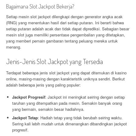
Bagaimana Slot Jackpot Bekerja?
Setiap mesin slot jackpot dilengkapi dengan generator angka acak
(RNG) yang menentukan hasil dari setiap putaran. Ini berarti bahwa
setiap putaran adalah acak dan tidak dapat diprediksi. Sebagian besar
mesin slot juga memiliki persentase pengembalian yang ditetapkan,
yang memberi pemain gambaran tentang peluang mereka untuk
menang.
Jenis-Jenis Slot Jackpot yang Tersedia
Terdapat beberapa jenis slot jackpot yang dapat ditemukan di kasino
online, masing-masing dengan karakteristik uniknya sendiri. Berikut
adalah beberapa jenis yang paling populer:
Jackpot Progresif
: Jackpot ini meningkat seiring dengan setiap
taruhan yang ditempatkan pada mesin. Semakin banyak orang
yang bermain, semakin besar hadiahnya.
Jackpot Tetap
: Hadiah tetap yang tidak berubah seiring waktu.
Sering kali lebih mudah untuk dimenangkan dibandingkan jackpot
progresif.