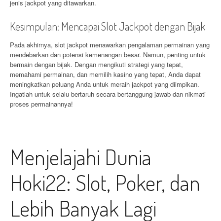
jenis jackpot yang ditawarkan.
Kesimpulan: Mencapai Slot Jackpot dengan Bijak
Pada akhirnya, slot jackpot menawarkan pengalaman permainan yang
mendebarkan dan potensi kemenangan besar. Namun, penting untuk
bermain dengan bijak. Dengan mengikuti strategi yang tepat,
memahami permainan, dan memilih kasino yang tepat, Anda dapat
meningkatkan peluang Anda untuk meraih jackpot yang diimpikan.
Ingatlah untuk selalu bertaruh secara bertanggung jawab dan nikmati
proses permainannya!
Menjelajahi Dunia
Hoki22: Slot, Poker, dan
Lebih Banyak Lagi