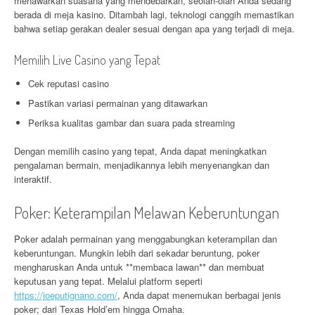
menawarkan suasana yang mendebarkan, seolah-olah Anda sedang
berada di meja kasino. Ditambah lagi, teknologi canggih memastikan
bahwa setiap gerakan dealer sesuai dengan apa yang terjadi di meja.
Memilih Live Casino yang Tepat
Cek reputasi casino
Pastikan variasi permainan yang ditawarkan
Periksa kualitas gambar dan suara pada streaming
Dengan memilih casino yang tepat, Anda dapat meningkatkan
pengalaman bermain, menjadikannya lebih menyenangkan dan
interaktif.
Poker: Keterampilan Melawan Keberuntungan
Poker adalah permainan yang menggabungkan keterampilan dan
keberuntungan. Mungkin lebih dari sekadar beruntung, poker
mengharuskan Anda untuk **membaca lawan** dan membuat
keputusan yang tepat. Melalui platform seperti
https://joeputignano.com/
, Anda dapat menemukan berbagai jenis
poker; dari Texas Hold’em hingga Omaha.