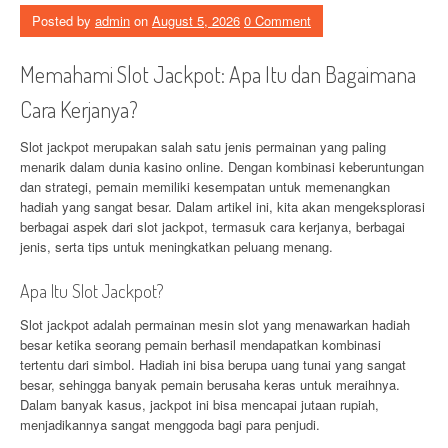
Posted by
admin
on
August 5, 2026
0 Comment
Memahami Slot Jackpot: Apa Itu dan Bagaimana
Cara Kerjanya?
Slot jackpot merupakan salah satu jenis permainan yang paling
menarik dalam dunia kasino online. Dengan kombinasi keberuntungan
dan strategi, pemain memiliki kesempatan untuk memenangkan
hadiah yang sangat besar. Dalam artikel ini, kita akan mengeksplorasi
berbagai aspek dari slot jackpot, termasuk cara kerjanya, berbagai
jenis, serta tips untuk meningkatkan peluang menang.
Apa Itu Slot Jackpot?
Slot jackpot adalah permainan mesin slot yang menawarkan hadiah
besar ketika seorang pemain berhasil mendapatkan kombinasi
tertentu dari simbol. Hadiah ini bisa berupa uang tunai yang sangat
besar, sehingga banyak pemain berusaha keras untuk meraihnya.
Dalam banyak kasus, jackpot ini bisa mencapai jutaan rupiah,
menjadikannya sangat menggoda bagi para penjudi.