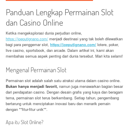
Panduan Lengkap Permainan Slot
dan Casino Online
Ketika mengeksplorasi dunia perjudian online,
https://joeputignano.com/
menjadi destinasi yang tak boleh dilewatkan
bagi para penggemar slot,
https://joeputignano.com/
lotere, poker,
live casino, sportsbook, dan arcade. Dalam artikel ini, kami akan
membahas semua aspek penting dari dunia tersebut. Mari kita selami!
Mengenal Permainan Slot
Permainan slot adalah salah satu atraksi utama dalam casino online.
Bukan hanya menjadi favorit,
namun juga menawarkan bagian besar
dari pendapatan casino. Dengan desain grafis yang kaya dan beragam
tema, permainan slot terus berkembang. Setiap tahun, pengembang
bertarung untuk menciptakan inovasi baru dan menarik pemain
dengan **fitur-fitur unik**.
Apa itu Slot Online?