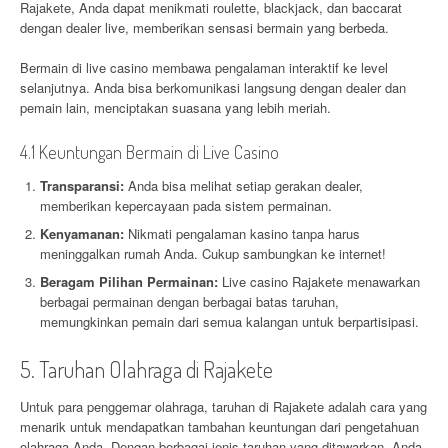
Rajakete, Anda dapat menikmati roulette, blackjack, dan baccarat
dengan dealer live, memberikan sensasi bermain yang berbeda.
Bermain di live casino membawa pengalaman interaktif ke level
selanjutnya. Anda bisa berkomunikasi langsung dengan dealer dan
pemain lain, menciptakan suasana yang lebih meriah.
4.1 Keuntungan Bermain di Live Casino
Transparansi:
Anda bisa melihat setiap gerakan dealer,
memberikan kepercayaan pada sistem permainan.
Kenyamanan:
Nikmati pengalaman kasino tanpa harus
meninggalkan rumah Anda. Cukup sambungkan ke internet!
Beragam Pilihan Permainan:
Live casino Rajakete menawarkan
berbagai permainan dengan berbagai batas taruhan,
memungkinkan pemain dari semua kalangan untuk berpartisipasi.
5. Taruhan Olahraga di Rajakete
Untuk para penggemar olahraga, taruhan di Rajakete adalah cara yang
menarik untuk mendapatkan tambahan keuntungan dari pengetahuan
olahraga Anda. Dengan berbagai jenis taruhan yang ditawarkan, Anda